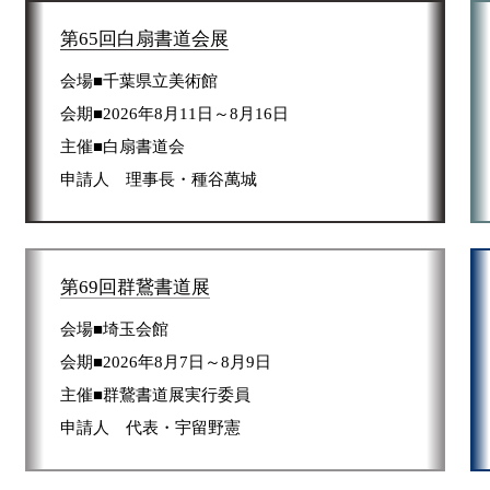
第65回白扇書道会展
会場■千葉県立美術館
会期■2026年8月11日～8月16日
主催■白扇書道会
申請人 理事長・種谷萬城
第69回群鵞書道展
会場■埼玉会館
会期■2026年8月7日～8月9日
主催■群鵞書道展実行委員
申請人 代表・宇留野憲