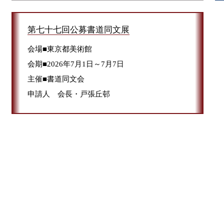
第七十七回公募書道同文展
会場■東京都美術館
会期■2026年7月1日～7月7日
主催■書道同文会
申請人 会長・戸張丘邨