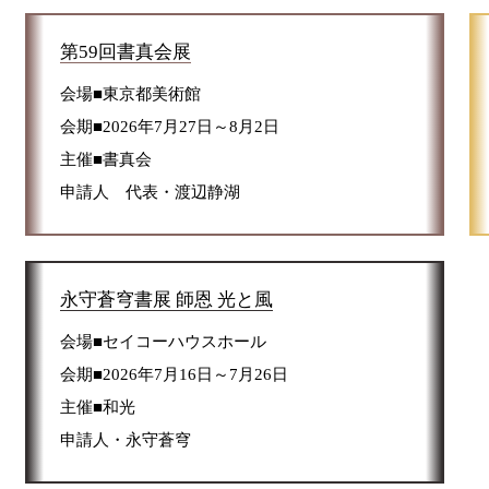
第59回書真会展
会場■東京都美術館
会期■2026年7月27日～8月2日
主催■書真会
申請人 代表・渡辺静湖
永守蒼穹書展 師恩 光と風
会場■セイコーハウスホール
会期■2026年7月16日～7月26日
主催■和光
申請人・永守蒼穹